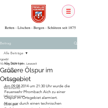
Retten - Löschen - Bergen - Schützen seit 1875
Beitrag
Alle Beiträge
rgoebl
Alle Beiträge
10. Aug. 2024
1 Min. Lesezeit
Größere Ölspur im
Einsätze
Ortsgebiet
Ausbildung
Am 09.08.2014 um 21:30 Uhr wurde die 
Vereinsinfo
Feuerwehr Pfrombach Aich zu einer 
Informationen
Ölspur im Ortsgebiet alarmiert. 
Hier war durch einen technischen 
Übungen