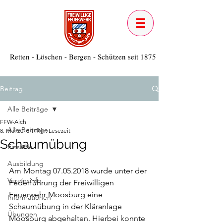
Retten - Löschen - Bergen - Schützen seit 1875
Beitrag
Alle Beiträge
FFW-Aich
Alle Beiträge
8. Mai 2018
1 Min. Lesezeit
Schaumübung
Einsätze
Ausbildung
Am Montag 07.05.2018 wurde unter der 
Vereinsinfo
Federführung der Freiwilligen 
Feuerwehr Moosburg eine 
Informationen
Schaumübung in der Kläranlage 
Übungen
Moosburg abgehalten. Hierbei konnte 