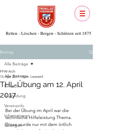
Retten - Löschen - Bergen - Schützen seit 1875
Beitrag
Alle Beiträge
FFW-Aich
Alle Beiträge
15. Apr. 2017
1 Min. Lesezeit
THL-Übung am 12. April
Einsätze
2017
Ausbildung
Vereinsinfo
Bei der Übung im April war die 
Informationen
technische Hilfeleistung Thema.
Diese wurde nur mit dem örtlich 
Übungen