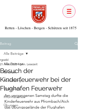
Retten - Löschen - Bergen - Schützen seit 1875
Beitrag
Alle Beiträge
rgoebl
Alle Beiträge
21. März 2025
1 Min. Lesezeit
Besuch der
Einsätze
Kinderfeuerwehr bei der
Ausbildung
Flughafen Feuerwehr
Vereinsinfo
Am vergangenen Samstag durfte die 
Informationen
Kinderfeuerwehr aus Pfrombach/Aich 
Übungen
das Übungsgelände der Flughafen 