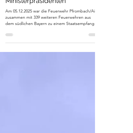
Staatsempfang beim
Ministerpräsidenten
Am 05.12.2025 war die Feuerwehr Pfrombach/Aich
zusammen mit 339 weiteren Feuerwehren aus
dem südlichen Bayern zu einem Staatsempfang
nach München eingeladen. Grund der Einladung
war das heurige 150 jährige Jubiläum. Zusammen
mit den Kameraden der Feuerwehr Buch am
Erlbach nahmen wir an der Veranstaltung teil und
nahmen die Urkunde und das Fahnenband in
Empfang.