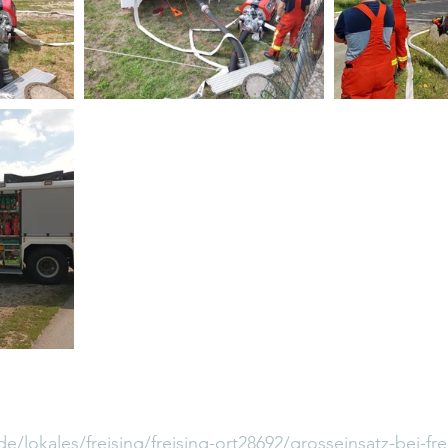
/lokales/freising/freising-ort28692/grosseinsatz-bei-fre