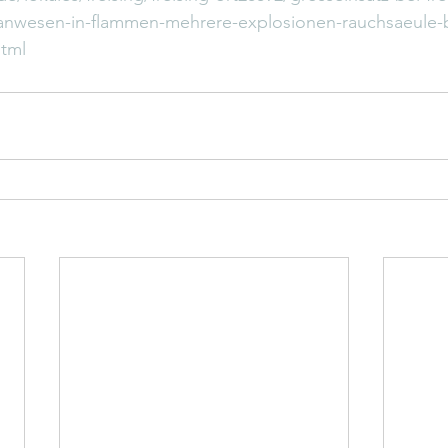
s-anwesen-in-flammen-mehrere-explosionen-rauchsaeule-
html