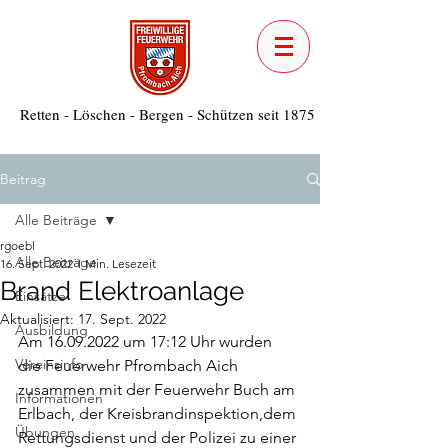
Retten - Löschen - Bergen - Schützen seit 1875
Beitrag
Alle Beiträge
rgoebl
Alle Beiträge
16. Sept. 2022
1 Min. Lesezeit
Brand Elektroanlage
Einsätze
Aktualisiert:
17. Sept. 2022
Ausbildung
Am 16.09.2022 um 17:12 Uhr wurden 
Vereinsinfo
die Feuerwehr Pfrombach Aich 
zusammen mit der Feuerwehr Buch am 
Informationen
Erlbach, der Kreisbrandinspektion,dem 
Übungen
Rettungsdienst und der Polizei zu einer 