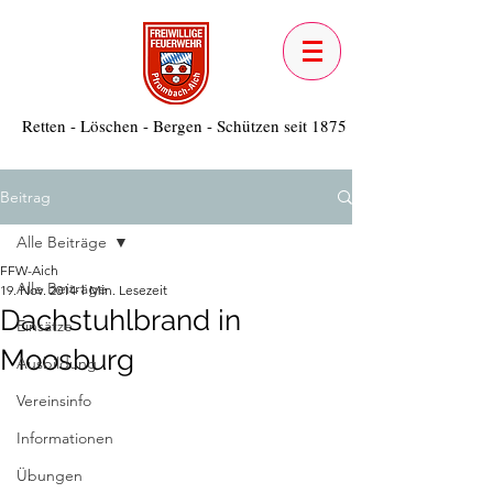
Retten - Löschen - Bergen - Schützen seit 1875
Beitrag
Alle Beiträge
FFW-Aich
Alle Beiträge
19. Nov. 2014
1 Min. Lesezeit
Dachstuhlbrand in
Einsätze
Moosburg
Ausbildung
Vereinsinfo
Informationen
Übungen