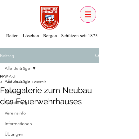
Retten - Löschen - Bergen - Schützen seit 1875
Beitrag
Alle Beiträge
FFW-Aich
Alle Beiträge
31. Mai 2014
0 Min. Lesezeit
Fotogalerie zum Neubau
Einsätze
des Feuerwehrhauses
Ausbildung
Vereinsinfo
Informationen
Übungen