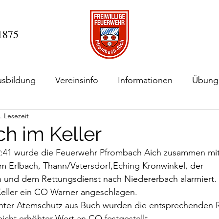
 1875
usbildung
Vereinsinfo
Informationen
Übung
. Lesezeit
h im Keller
2:41 wurde die Feuerwehr Pfrombach Aich zusammen mit
 Erlbach, Thann/Vatersdorf,Eching Kronwinkel, der 
n und dem Rettungsdienst nach Niedererbach alarmiert.
Keller ein CO Warner angeschlagen.
unter Atemschutz aus Buch wurden die entsprechenden
leicht erhöhter Wert an CO festgestellt.