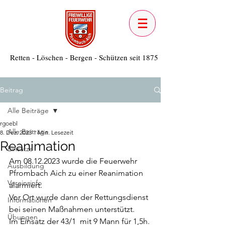
Retten - Löschen - Bergen - Schützen seit 1875
Beitrag
Alle Beiträge
rgoebl
Alle Beiträge
8. Dez. 2023
1 Min. Lesezeit
Reanimation
Einsätze
Am 08.12.2023 wurde die Feuerwehr 
Ausbildung
Pfrombach Aich zu einer Reanimation 
Vereinsinfo
alarmiert. 
Vor Ort wurde dann der Rettungsdienst 
Informationen
bei seinen Maßnahmen unterstützt. 
Übungen
Im Einsatz der 43/1  mit 9 Mann für 1,5h.