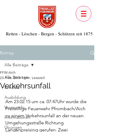
Retten - Löschen - Bergen - Schützen seit 1875
Beitrag
Alle Beiträge
FFW-Aich
Alle Beiträge
23. Feb. 2015
1 Min. Lesezeit
Verkehrsunfall
Einsätze
Ausbildung
Am 23.02.15 um ca. 07:47Uhr wurde die 
Vereinsinfo
Freiwillige Feuerwehr Pfrombach/Aich 
zu einem Verkehrsunfall an der neuen 
Informationen
Umgehungsstraße Richtung 
Übungen
Langenpreising gerufen. Zwei 