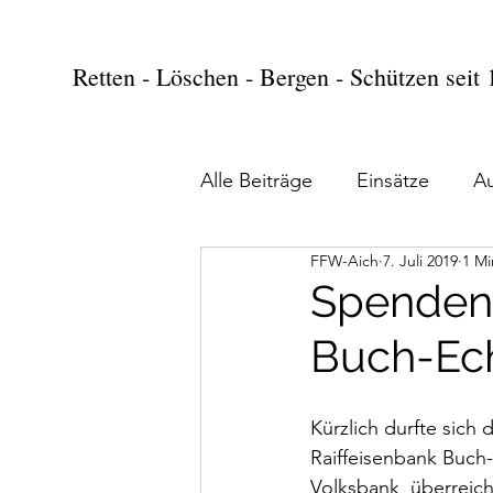
Retten - Löschen - Bergen - Schützen seit
Alle Beiträge
Einsätze
A
FFW-Aich
7. Juli 2019
1 Mi
Spendenü
Buch-Ec
Kürzlich durfte sich
Raiffeisenbank Buch
Volksbank  überreich