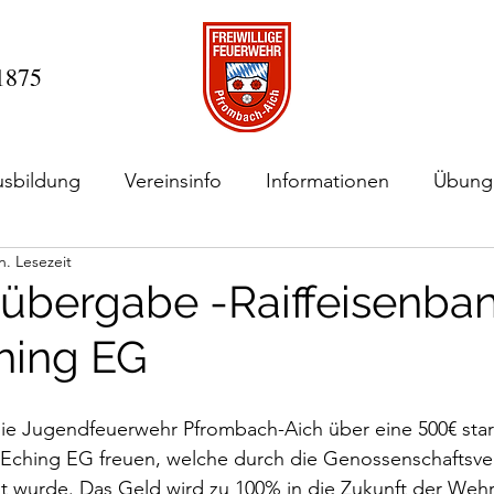
 1875
usbildung
Vereinsinfo
Informationen
Übung
n. Lesezeit
bergabe -Raiffeisenba
hing EG
 die Jugendfeuerwehr Pfrombach-Aich über eine 500€ sta
-Eching EG freuen, welche durch die Genossenschaftsver
t wurde. Das Geld wird zu 100% in die Zukunft der Wehr,