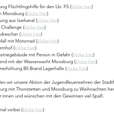
erstützung Flüchtlingshilfe für den Lkr. FS (
klicke hier
)
tter in Moosburg (
klicke hier
)
errettung aus Isarkanal (
klicke hier
)
Jahre Challenge (
klicke hier
)
d Mähdrescher (
klicke hier
)
ehrsunfall mit Motorrad (
klicke hier
)
Bauernhof (
klicke hier
)
and Industriegebäude mit Person in Gefahr (
klicke hier
)
bungsabend mit der Wasserwacht Moosburg (
klicke hier
)
rmstufenerhöhung B5 Brand Lagerhalle (
klicke hier
)
en wir unsere Aktion der Jugendfeuerwehren der Stadtf
rg mit Thonstetten und Moosburg zu Weihnachten her
er:innen und wünschen mit den Gewinnen viel Spaß. 
mal vorbei (
klicke hier
)