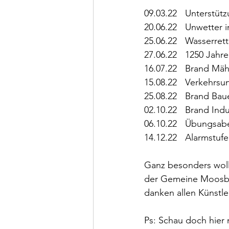
09.03.22 	Unt
20.06.22 	Unwe
25.06.22 	Wass
27.06.22 	1250 
16.07.22 	Bran
15.08.22 	Verk
25.08.22 	Brand 
02.10.22 	Br
06.10.22 	Ü
14.12.22	Ala
Ganz besonders woll
der Gemeine Moosbu
danken allen Künstl
Ps: Schau doch hier 